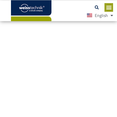
English
Español