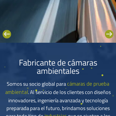
Su socio global
Fabricante de cámaras
Para cámaras de
ambientales
pruebas ambientales
Somos su socio global para
cámaras de prueba
. Al servicio de los clientes con diseños
ambiental
Permítanos ayudarlo en todos los requisitos de su equipo de prueba
innovadores, ingeniería avanzada y tecnología
ambiental.
preparada para el futuro, brindamos soluciones
Contamos con soluciones de cámaras de prueba prediseñadas y
personalizadas que se adaptan a sus aplicaciones de prueba
para todo tipo de
que se ajustan a los