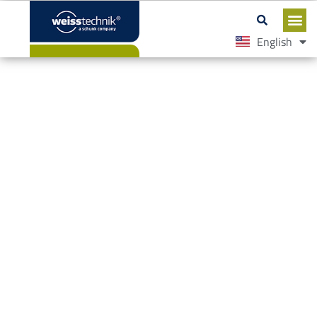
English
Español