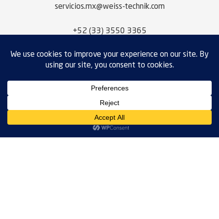
servicios.mx@weiss-technik.com
+52 (33) 3550 3365
NEED SOMETHING CUSTOM?
Request A Quote
WEISS TECHNIK MEXICO, S.A. DE C.V.
CALLE ACUEDUCTO DEL ALTO LERMA
NO. 6 – B
CORREDOR INDUSTRIAL
OCOYOACAC, ESTADO DE MÉXICO