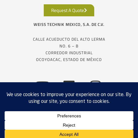
Request A Quote
WEISS TECHNIK MEXICO, S.A. DE C.V.
CALLE ACUEDUCTO DEL ALTO LERMA
NO. 6 – B
CORREDOR INDUSTRIAL
OCOYOACAC, ESTADO DE MÉXICO
EXPORT COMPLIANCE
PRIVACY POLICY
TERMS & CONDITIONS
SALES
SITE MAP
Solicitar asesoría
@ 2024 WEISS-TECHNIK, ALL RIGHTS RESERVED