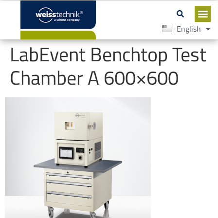
English
Español
LabEvent Benchtop Test
Chamber A 600×600