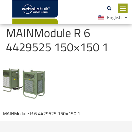
English
Español
MAINModule R 6
4429525 150×150 1
MAINModule R 6 4429525 150×150 1