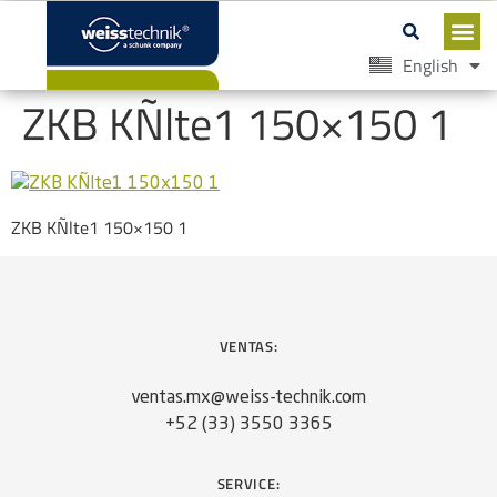
English
Español
ZKB KÑlte1 150×150 1
ZKB KÑlte1 150×150 1
VENTAS:
ventas.mx@weiss-technik.com
+52 (33) 3550 3365
SERVICE: