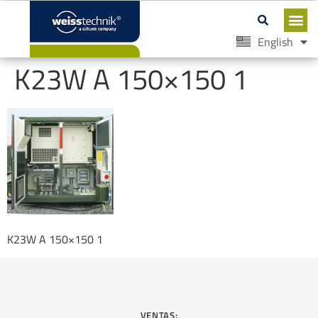
English
Español
K23W A 150×150 1
K23W A 150×150 1
VENTAS: