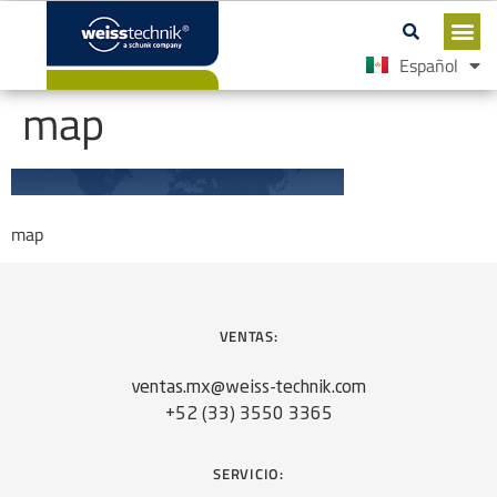
Español
English
map
map
VENTAS:
ventas.mx@weiss-technik.com
+52 (33) 3550 3365
SERVICIO: