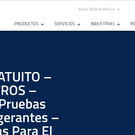
Weiss Technik México
PRODUCTOS
SERVICIOS
INDUSTRIAS
R
ATUITO –
ROS –
 Pruebas
gerantes –
s Para El