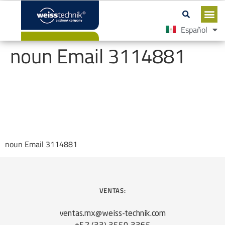
Español
English
noun Email 3114881
noun Email 3114881
VENTAS:
ventas.mx@weiss-technik.com