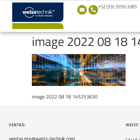
+52 (33) 3550-3365
image 2022 08 18 
image 2022 08 18 145253630
VENTAS:
WEISS 
CALLE
ventas.mx@weiss-technik.com