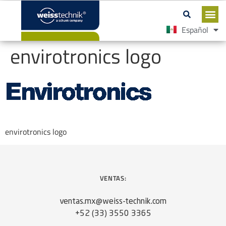
Español
English
envirotronics logo
envirotronics logo
VENTAS:
ventas.mx@weiss-technik.com
+52 (33) 3550 3365