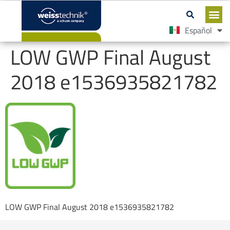
Español
English
LOW GWP Final August
2018 e1536935821782
LOW GWP Final August 2018 e1536935821782