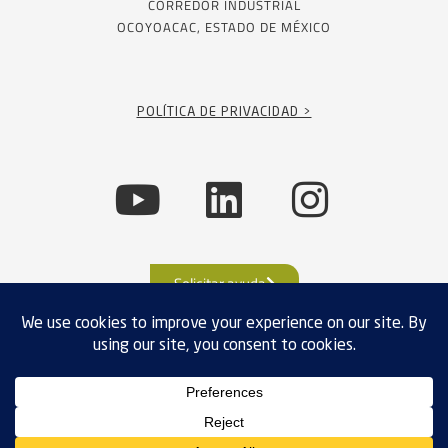
CORREDOR INDUSTRIAL
OCOYOACAC, ESTADO DE MÉXICO
POLÍTICA DE PRIVACIDAD >
Solicitar ayuda
CUMPLIMIENTO DE EXPORTACIÓN
POLÍTICAS DE PRIVACIDAD
TÉRMINOS Y CONDICIONES
VENTAS
MAPA DE SITIO
Solicitar asesoría