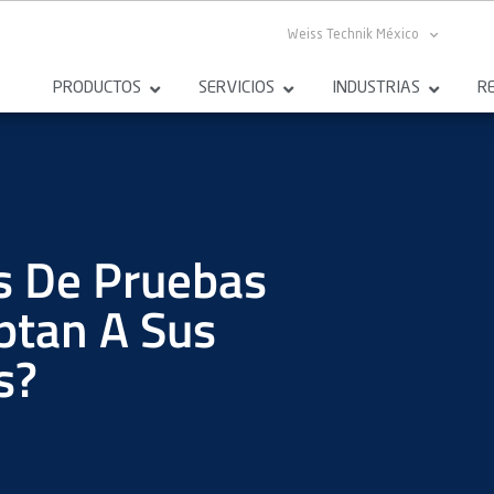
Weiss Technik México
PRODUCTOS
SERVICIOS
INDUSTRIAS
R
s De Pruebas
ptan A Sus
s?