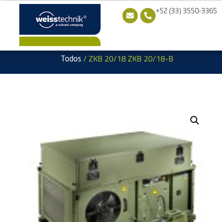
+52 (33) 3550-3365
/ ZKB 20/18 ZKB 20/18-B
Todos