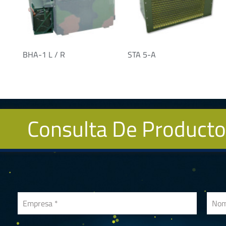
BHA-1 L / R
STA 5-A
Consulta De Product