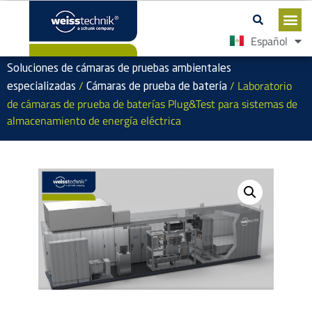
Español
English
Soluciones de cámaras de pruebas ambientales
/
/ Laboratorio
especializadas
Cámaras de prueba de batería
de cámaras de prueba de baterías Plug&Test para sistemas de
almacenamiento de energía eléctrica