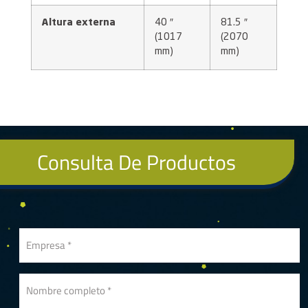
Altura externa
40 ″
81.5 ″
(1017
(2070
mm)
mm)
Consulta De Productos