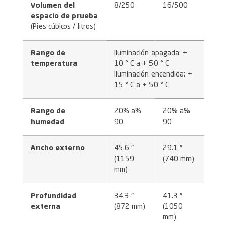
Volumen del
8/250
16/500
espacio de prueba
(Pies cúbicos / litros)
Rango de
Iluminación apagada: +
temperatura
10 ° C a + 50 ° C
Iluminación encendida: +
15 ° C a + 50 ° C
Rango de
20% a%
20% a%
humedad
90
90
Ancho externo
45.6 ″
29.1 ″
(1159
(740 mm)
mm)
Profundidad
34.3 ″
41.3 ″
externa
(872 mm)
(1050
mm)