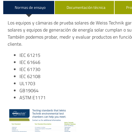
Normas de ensayo
Documentación técnica
Pro
Los equipos y cámaras de prueba solares de Weiss Technik ga
solares y equipos de generación de energía solar cumplan o su
También podemos probar, medir y evaluar productos en función d
cliente.
IEC 61215
IEC 61646
IEC 61730
IEC 62108
UL1703
GB19064
ASTM E1171