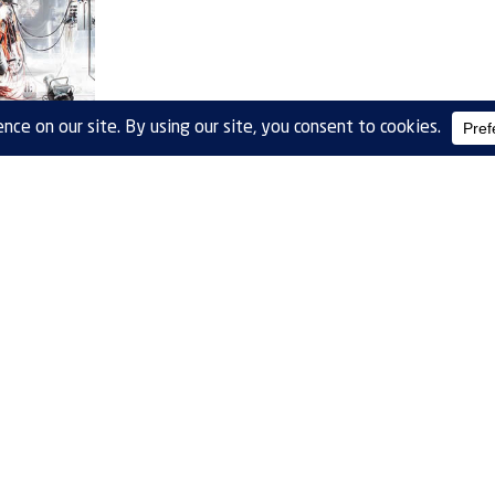
es para cámaras
bientales
ás
TECHNIK MEXICO, S.A. DE C.V.
 ACUEDUCTO DEL ALTO LERMA