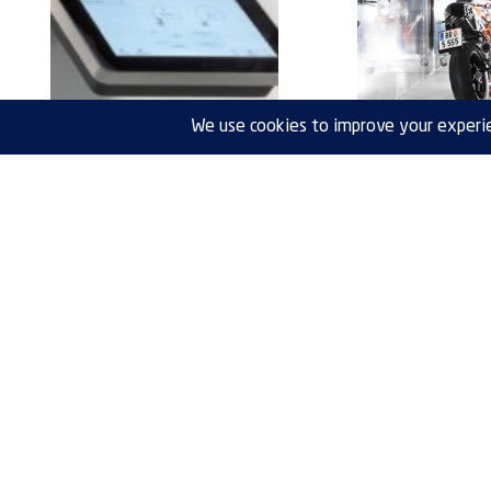
Controladores y software de cámara
Soluciones especial
de prueba
de pruebas am
Leer m
Leer más
VENTAS:
WEISS 
CALLE
ventas.mx@weiss-technik.com