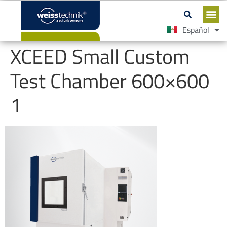
Español
English
XCEED Small Custom
Test Chamber 600×600
1