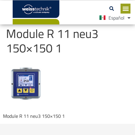
Español
English
Module R 11 neu3
150×150 1
Module R 11 neu3 150×150 1