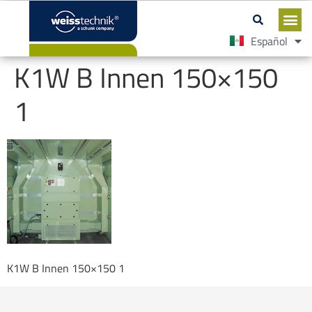
Español
English
K1W B Innen 150×150
1
K1W B Innen 150×150 1