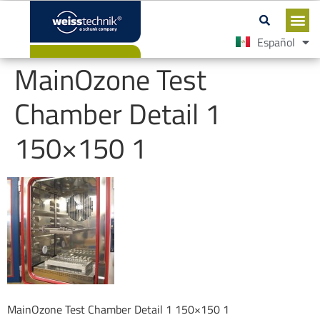
Español
English
MainOzone Test
Chamber Detail 1
150×150 1
MainOzone Test Chamber Detail 1 150×150 1