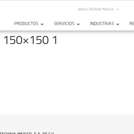
Weiss Technik México
PRODUCTOS
SERVICIOS
INDUSTRIAS
R
 150×150 1
TECHNIK MEXICO, S.A. DE C.V.