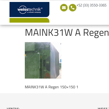
+52 (33) 3550-3365
MAINK31W A Regen
MAINK31W A Regen 150×150 1
VENTAS:
WEISS 